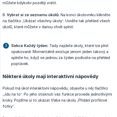
můžete kdykoliv později vrátit.
B.
Vybrat si ze seznamu úkolů:
Na konci úkolovníku klikněte
na tlačítko „Ukázat všechny úkoly“. Uvidíte tak přehled všech
úkolů, které můžete v danou chvíli splnit.
Sekce
Každý týden:
Tady najdete úkoly, které lze plnit
opakovaně. Momentálně existuje jenom jeden takový a
splníte ho, když se jednou za týden podíváte na přehled
poptávek.
Některé úkoly mají interaktivní nápovědy
Pokud má úkol interaktivní nápovědu, objevíte u něj tlačítko
„Jdu na to“. Po jeho stisknutí vás funkce provede jednotlivými
kroky. Pojďme si to ukázat třeba na úkolu „Přidání profilové
fotky“.