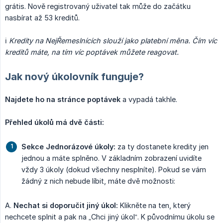
grátis. Nově registrovaný uživatel tak může do začátku
nasbírat až 53 kreditů.
ℹ️
Kredity na NejŘemeslnících slouží jako platební měna. Čím víc 
kreditů máte, na tím víc poptávek můžete reagovat.
Jak nový úkolovník funguje?
Najdete ho na stránce poptávek
a vypadá takhle.
Přehled úkolů má dvě části:
Sekce Jednorázové úkoly:
za ty dostanete kredity jen
jednou a máte splněno. V základním zobrazení uvidíte
vždy 3 úkoly (dokud všechny nesplníte). Pokud se vám
žádný z nich nebude líbit, máte dvě možnosti:
A.
Nechat si doporučit jiný úkol:
Klikněte na ten, který
nechcete splnit a pak na „Chci jiný úkol“. K původnímu úkolu se