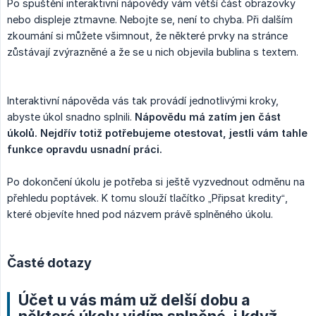
Po spuštění interaktivní nápovědy vám větší část obrazovky
nebo displeje ztmavne. Nebojte se, není to chyba. Při dalším
zkoumání si můžete všimnout, že některé prvky na stránce
zůstávají zvýrazněné a že se u nich objevila bublina s textem.
Interaktivní nápověda vás tak provádí jednotlivými kroky,
abyste úkol snadno splnili.
Nápovědu má zatím jen část 
úkolů. Nejdřív totiž potřebujeme otestovat, jestli vám tahle 
funkce opravdu usnadní práci.
Po dokončení úkolu je potřeba si ještě vyzvednout odměnu na
přehledu poptávek. K tomu slouží tlačítko „Připsat kredity“,
které objevíte hned pod názvem právě splněného úkolu.
Časté dotazy
Účet u vás mám už delší dobu a